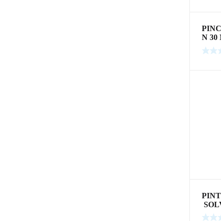
PIN
N 3
PIN
SOL
EX 1