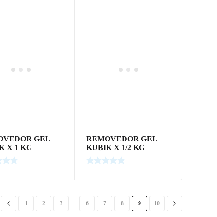
OVEDOR GEL
REMOVEDOR GEL
K X 1 KG
KUBIK X 1/2 KG
…
1
2
3
6
7
8
9
10