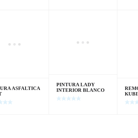
PINTURA LADY
TURA ASFALTICA
REM
INTERIOR BLANCO
T
KUBI
MATE x 4L