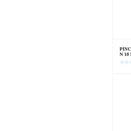
PINC
N 1