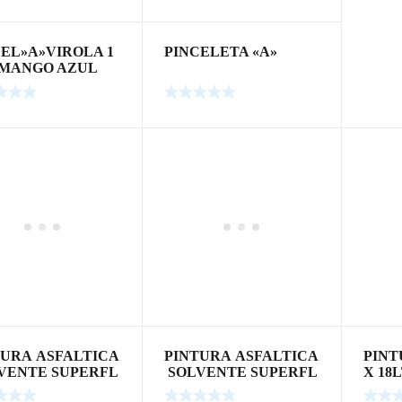
CEL»A»VIROLA 1
PINCELETA «A»
0 MANGO AZUL
TURA ASFALTICA
PINTURA ASFALTICA
PINT
VENTE SUPERFL
SOLVENTE SUPERFL
X 18
8 LTS
EX 4 LTS